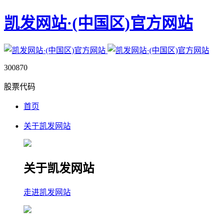
凯发网站·(中国区)官方网站
300870
股票代码
首页
关于凯发网站
关于凯发网站
走进凯发网站