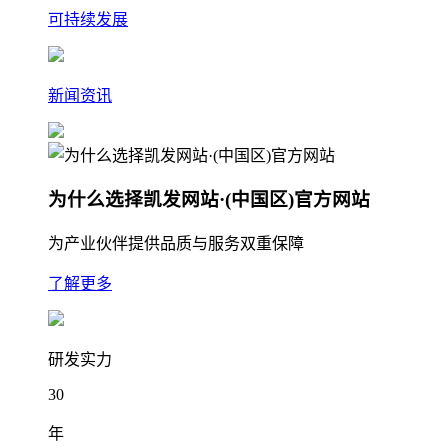
可持续发展
新闻资讯
为什么选择凯发网站·(中国区)官方网站
为产业伙伴提供品质与服务双重保障
了解更多
研发实力
30
年