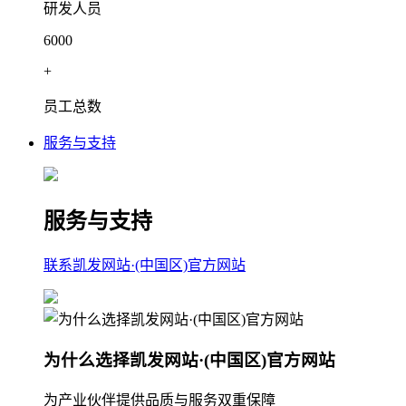
研发人员
6000
+
员工总数
服务与支持
服务与支持
联系凯发网站·(中国区)官方网站
为什么选择凯发网站·(中国区)官方网站
为产业伙伴提供品质与服务双重保障