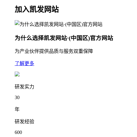
加入凯发网站
为什么选择凯发网站·(中国区)官方网站
为产业伙伴提供品质与服务双重保障
了解更多
研发实力
30
年
研发经验
600