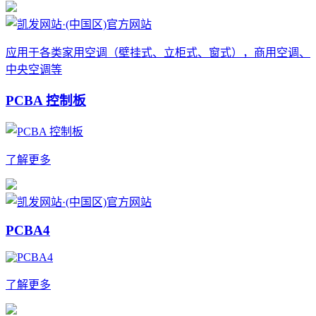
应用于各类家用空调（壁挂式、立柜式、窗式），商用空调、
中央空调等
PCBA 控制板
了解更多
PCBA4
了解更多