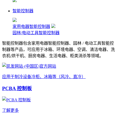
智能控制器
家用电器智能控制器
园林/电动工具智能控制器
智能控制器包含家用电器智能控制器、园林 / 电动工具智能控
制器等产品，可应用于冰箱、环境电器、空调、清洁电器、洗
衣机/烘干机、厨房电器、生活电器、柜类消杀等领域。
应用于制冷设备冷柜、冰箱等（风冷、直冷）
PCBA 控制板
了解更多