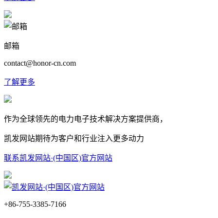
邮箱
contact@honor-cn.com
了解更多
作为全球领先的电力电子技术解决方案提供商，
凯发网站期待为客户和行业注入更多动力
联系凯发网站·(中国区)官方网站
+86-755-3385-7166