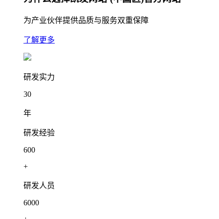
为产业伙伴提供品质与服务双重保障
了解更多
研发实力
30
年
研发经验
600
+
研发人员
6000