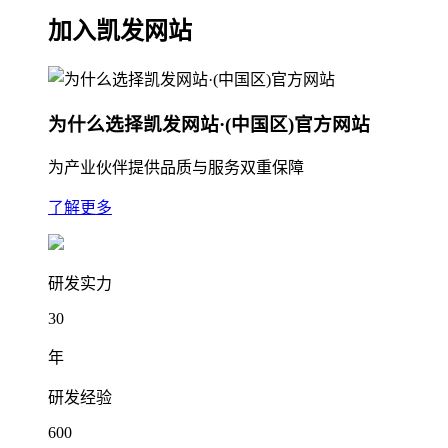
加入凯发网站
为什么选择凯发网站·(中国区)官方网站
为产业伙伴提供品质与服务双重保障
了解更多
研发实力
30
年
研发经验
600