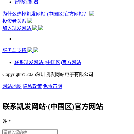
智能控制器
为什么选择凯发网站·(中国区)官方网站？
投资者关系
加入凯发网站
服务与支持
联系凯发网站·(中国区)官方网站
Copyright© 2025深圳凯发网站电子有限公司 |
网站地图
隐私政策
免责声明
联系凯发网站·(中国区)官方网站
姓
*