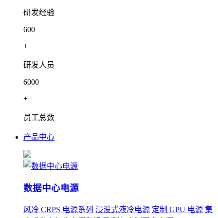
研发经验
600
+
研发人员
6000
+
员工总数
产品中心
数据中心电源
风冷 CRPS 电源系列
浸没式液冷电源
定制 GPU 电源
集