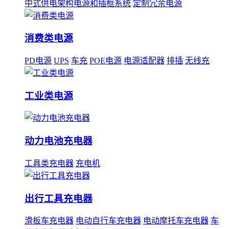
中式供电架构电源和插框系统
定制冗余电源
消费类电源
PD电源
UPS
车充
POE电源
电源适配器
排插
无线充
工业类电源
动力电池充电器
工具类充电器
充电机
出行工具充电器
滑板车充电器
电动自行车充电器
电动摩托车充电器
车