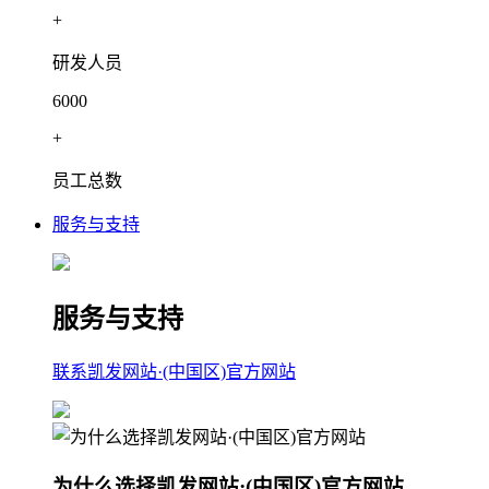
+
研发人员
6000
+
员工总数
服务与支持
服务与支持
联系凯发网站·(中国区)官方网站
为什么选择凯发网站·(中国区)官方网站