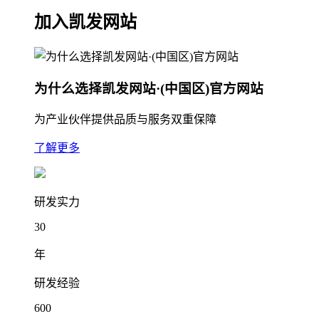
加入凯发网站
为什么选择凯发网站·(中国区)官方网站
为产业伙伴提供品质与服务双重保障
了解更多
研发实力
30
年
研发经验
600