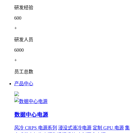
研发经验
600
+
研发人员
6000
+
员工总数
产品中心
数据中心电源
风冷 CRPS 电源系列
浸没式液冷电源
定制 GPU 电源
集