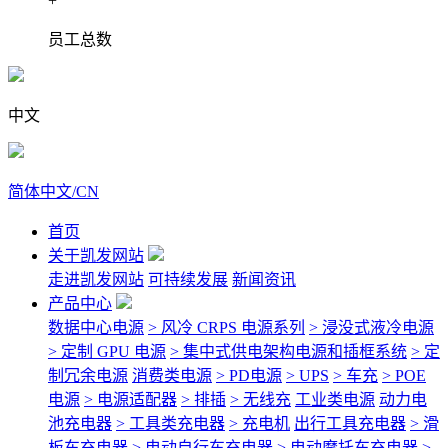
+
员工总数
中文
简体中文/CN
首页
关于凯发网站
走进凯发网站
可持续发展
新闻资讯
产品中心
数据中心电源
> 风冷 CRPS 电源系列
> 浸没式液冷电源
> 定制 GPU 电源
> 集中式供电架构电源和插框系统
> 定
制冗余电源
消费类电源
> PD电源
> UPS
> 车充
> POE
电源
> 电源适配器
> 排插
> 无线充
工业类电源
动力电
池充电器
> 工具类充电器
> 充电机
出行工具充电器
> 滑
板车充电器
> 电动自行车充电器
> 电动摩托车充电器
>