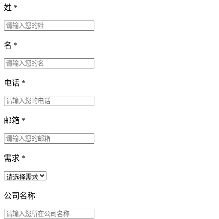
姓
*
名
*
电话
*
邮箱
*
需求
*
公司名称