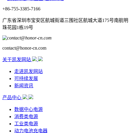
+86-755-3385-7166
广东省深圳市宝安区航城街道三围社区航城大道175号南航明
珠花园1栋19号
contact@honor-cn.com
关于凯发网站
走进凯发网站
可持续发展
新闻资讯
产品中心
数据中心电源
消费类电源
工业类电源
动力电池充电器