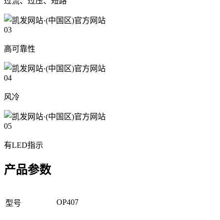
过流、过压、短路
03
高可靠性
04
风冷
05
有LED指示
产品参数
OP407
型号