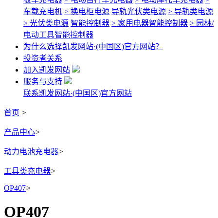
车载充电机
> 换电柜电源
导轨光伏类电源
> 导轨类电源
> 光伏类电源
智能控制器
> 家用电器智能控制器
> 园林/
电动工具智能控制器
为什么选择凯发网站·(中国区)官方网站？
投资者关系
加入凯发网站
服务与支持
联系凯发网站·(中国区)官方网站
首页
>
产品中心
>
动力电池充电器
>
工具类充电器
>
OP407
>
OP407