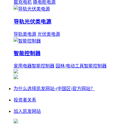
载充电机
换电柜电源
导轨光伏类电源
导轨类电源
光伏类电源
智能控制器
家用电器智能控制器
园林/电动工具智能控制器
为什么选择凯发网站·(中国区)官方网站？
投资者关系
加入凯发网站